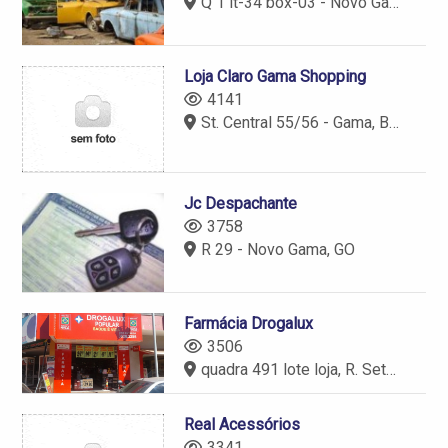
Q 1 lt-34 box-03 - Novo Gama, GO
Loja Claro Gama Shopping
4141
St. Central 55/56 - Gama, Brasília - DF
Jc Despachante
3758
R 29 - Novo Gama, GO
Farmácia Drogalux
3506
quadra 491 lote loja, R. Sete, 2, Novo Gama - GO
Real Acessórios
3341