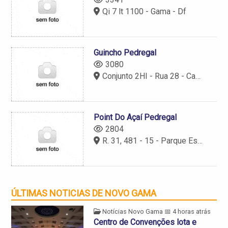
Qi 7 lt 1100 - Gama - Df
Guincho Pedregal
3080
Conjunto 2HI - Rua 28 - Casa 31 - Bairro: Centro - Novo Gama - GO - CEP: 72860-028
Point Do Açaí Pedregal
2804
R. 31, 481 - 15 - Parque Estrela Dalva VINovo Gama - GO, 72860-444
ÚLTIMAS NOTICIAS DE NOVO GAMA
Notícias Novo Gama
📅 4 horas atrás
Centro de Convenções lota e