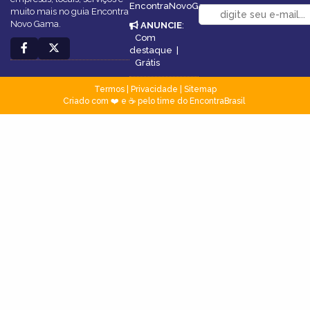
EncontraNovoGama
muito mais no guia Encontra
Novo Gama.
ANUNCIE
:
Com
destaque
|
Grátis
Termos
|
Privacidade
|
Sitemap
Criado com ❤️ e ☕ pelo time do EncontraBrasil