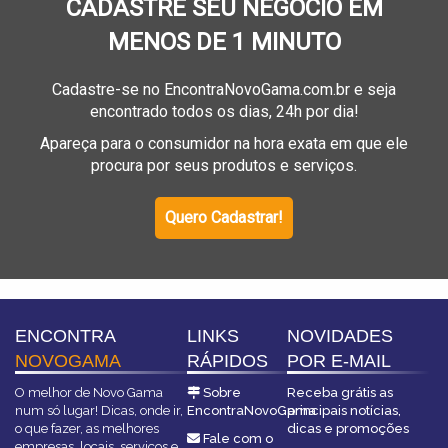
CADASTRE SEU NEGÓCIO EM
MENOS DE 1 MINUTO
Cadastre-se no EncontraNovoGama.com.br e seja
encontrado todos os dias, 24h por dia!
Apareça para o consumidor na hora exata em que ele
procura por seus produtos e serviços.
Quero Cadastrar!
ENCONTRA
LINKS
NOVIDADES
NOVOGAMA
RÁPIDOS
POR E-MAIL
O melhor de Novo Gama
Sobre
Receba grátis as
num só lugar! Dicas, onde ir,
EncontraNovoGama
principais notícias,
o que fazer, as melhores
dicas e promoções
Fale com o
empresas, locais, serviços e