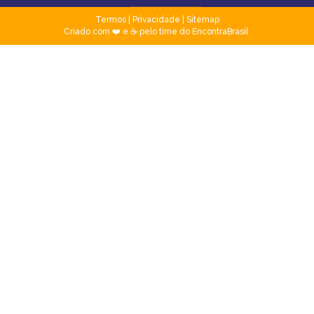
Termos
|
Privacidade
|
Sitemap
Criado com ❤️ e ☕ pelo time do EncontraBrasil