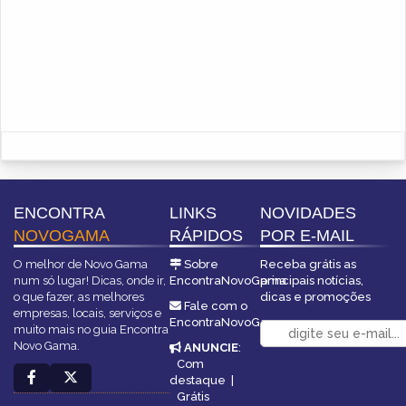
ENCONTRA
LINKS
NOVIDADES
NOVOGAMA
RÁPIDOS
POR E-MAIL
O melhor de Novo Gama
Sobre
Receba grátis as
num só lugar! Dicas, onde ir,
EncontraNovoGama
principais notícias,
o que fazer, as melhores
dicas e promoções
Fale com o
empresas, locais, serviços e
EncontraNovoGama
muito mais no guia Encontra
Novo Gama.
ANUNCIE
:
Com
destaque
|
Grátis