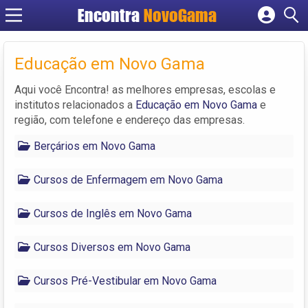
Encontra
NovoGama
Cadastrar empresa
Fazer login
Educação em Novo Gama
Criar conta
Aqui você Encontra! as melhores empresas, escolas e
institutos relacionados a
Educação em Novo Gama
e
região, com telefone e endereço das empresas.
Berçários em Novo Gama
Cursos de Enfermagem em Novo Gama
Cursos de Inglês em Novo Gama
Cursos Diversos em Novo Gama
Cursos Pré-Vestibular em Novo Gama