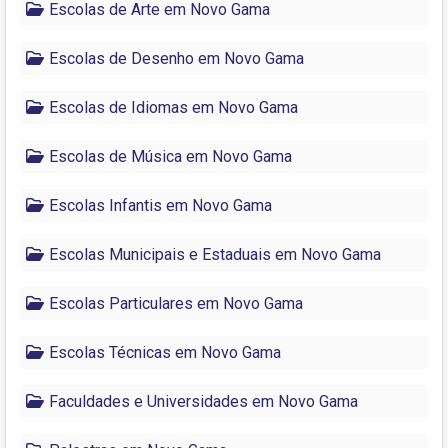
Escolas de Arte em Novo Gama
Escolas de Desenho em Novo Gama
Escolas de Idiomas em Novo Gama
Escolas de Música em Novo Gama
Escolas Infantis em Novo Gama
Escolas Municipais e Estaduais em Novo Gama
Escolas Particulares em Novo Gama
Escolas Técnicas em Novo Gama
Faculdades e Universidades em Novo Gama