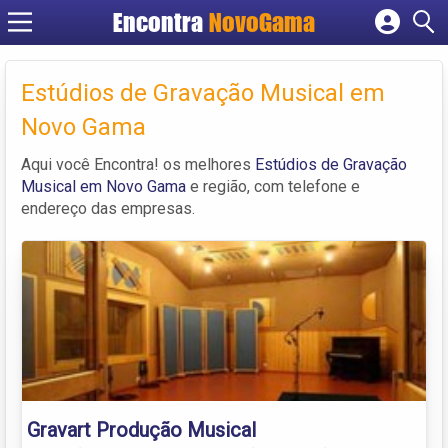
Encontra
NovoGama
Cadastrar empresa
Fazer login
Estúdios de Gravação Musical em
Criar conta
Novo Gama
Aqui você Encontra! os melhores
Estúdios de Gravação
Musical em Novo Gama
e região, com telefone e
endereço das empresas.
Gravart Produção Musical