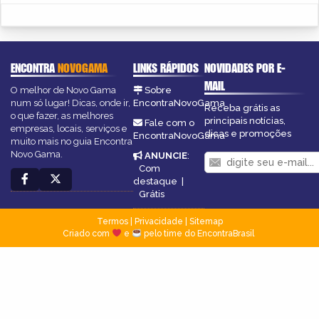
ENCONTRA
NOVOGAMA
LINKS RÁPIDOS
NOVIDADES POR E-
MAIL
O melhor de Novo Gama
Sobre
num só lugar! Dicas, onde ir,
EncontraNovoGama
Receba grátis as
o que fazer, as melhores
principais notícias,
Fale com o
empresas, locais, serviços e
dicas e promoções
EncontraNovoGama
muito mais no guia Encontra
Novo Gama.
ANUNCIE
:
Com
destaque
|
Grátis
Termos
|
Privacidade
|
Sitemap
Criado com
e
pelo time do EncontraBrasil