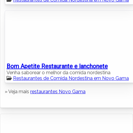
Bom Apetite Restaurante e lanchonete
Venha saborear o melhor da comida nordestina
Restaurantes de Comida Nordestina em Novo Gama
» Veja mais
restaurantes Novo Gama