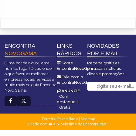
ENCONTRA
LINKS
NOVIDADES
NOVOGAMA
RÁPIDOS
POR E-MAIL
O melhor de Novo Gama
Sobre
Receba grátis as
num só lugar! Dicas, onde ir,
EncontraNovoGama
principais notícias,
o que fazer, as melhores
dicas e promoções
Fale com o
empresas, locais, serviços e
EncontraNovoGama
muito mais no guia Encontra
Novo Gama.
ANUNCIE
:
Com
destaque
|
Grátis
Termos
|
Privacidade
|
Sitemap
Criado com ❤️ e ☕ pelo time do EncontraBrasil