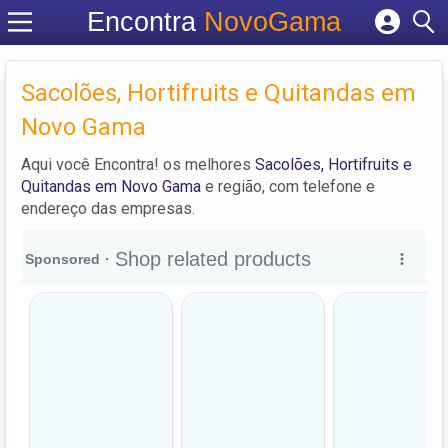
Encontra
NovoGama
Cadastrar empresa
Fazer login
Sacolões, Hortifruits e Quitandas em
Criar conta
Novo Gama
Aqui você Encontra! os melhores
Sacolões, Hortifruits e
Quitandas em Novo Gama
e região, com telefone e
endereço das empresas.