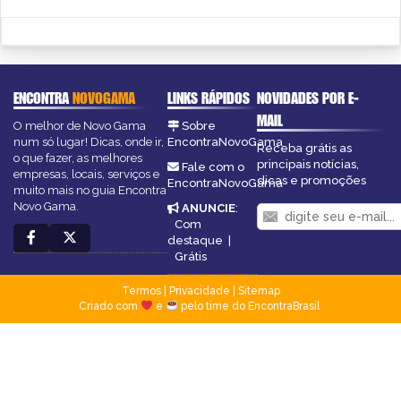
ENCONTRA
NOVOGAMA
LINKS RÁPIDOS
NOVIDADES POR E-
MAIL
O melhor de Novo Gama
Sobre
num só lugar! Dicas, onde ir,
EncontraNovoGama
Receba grátis as
o que fazer, as melhores
principais notícias,
Fale com o
empresas, locais, serviços e
dicas e promoções
EncontraNovoGama
muito mais no guia Encontra
Novo Gama.
ANUNCIE
:
Com
destaque
|
Grátis
Termos
|
Privacidade
|
Sitemap
Criado com
e
pelo time do EncontraBrasil