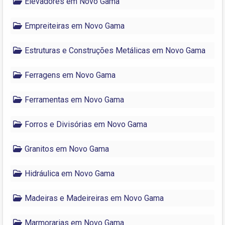
Elevadores em Novo Gama
Empreiteiras em Novo Gama
Estruturas e Construções Metálicas em Novo Gama
Ferragens em Novo Gama
Ferramentas em Novo Gama
Forros e Divisórias em Novo Gama
Granitos em Novo Gama
Hidráulica em Novo Gama
Madeiras e Madeireiras em Novo Gama
Marmorarias em Novo Gama