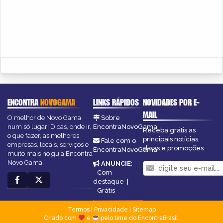
ENCONTRA
NOVOGAMA
LINKS RÁPIDOS
NOVIDADES POR E-
MAIL
O melhor de Novo Gama
Sobre
num só lugar! Dicas, onde ir,
EncontraNovoGama
Receba grátis as
o que fazer, as melhores
principais notícias,
Fale com o
empresas, locais, serviços e
dicas e promoções
EncontraNovoGama
muito mais no guia Encontra
Novo Gama.
ANUNCIE
:
Com
destaque
|
Grátis
Termos
|
Privacidade
|
Sitemap
Criado com
e
pelo time do EncontraBrasil