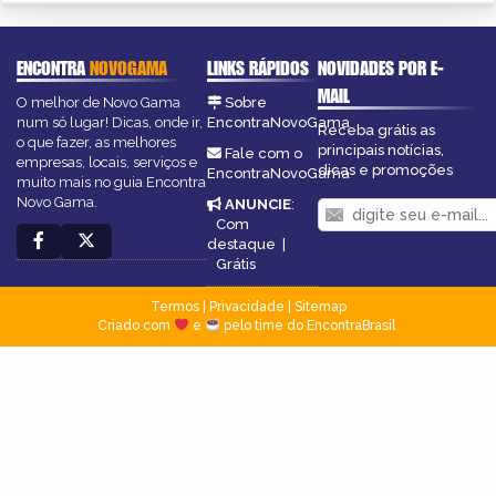
ENCONTRA
NOVOGAMA
LINKS RÁPIDOS
NOVIDADES POR E-
MAIL
O melhor de Novo Gama
Sobre
num só lugar! Dicas, onde ir,
EncontraNovoGama
Receba grátis as
o que fazer, as melhores
principais notícias,
Fale com o
empresas, locais, serviços e
dicas e promoções
EncontraNovoGama
muito mais no guia Encontra
Novo Gama.
ANUNCIE
:
Com
destaque
|
Grátis
Termos
|
Privacidade
|
Sitemap
Criado com
e
pelo time do EncontraBrasil