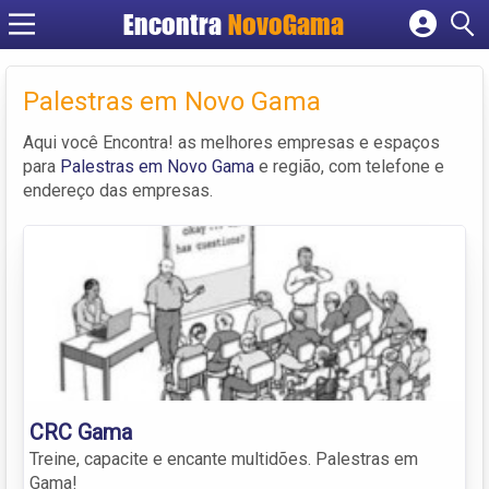
Encontra
NovoGama
Cadastrar empresa
Fazer login
Palestras em Novo Gama
Criar conta
Aqui você Encontra! as melhores empresas e espaços
para
Palestras em Novo Gama
e região, com telefone e
endereço das empresas.
CRC Gama
Treine, capacite e encante multidões. Palestras em
Gama!