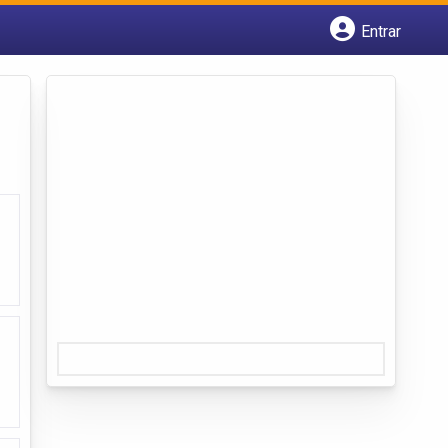
Entrar
Cadastrar empresa
Fazer login
Criar conta