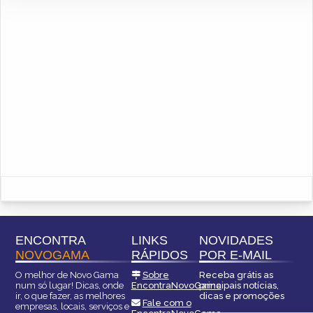
ENCONTRA
LINKS
NOVIDADES
NOVOGAMA
RÁPIDOS
POR E-MAIL
O melhor de Novo Gama
Sobre
Receba grátis as
num só lugar! Dicas, onde
EncontraNovoGama
principais notícias,
ir, o que fazer, as melhores
dicas e promoções
Fale com o
empresas, locais, serviços e