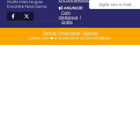
EncontraNovoGama
muito mais no guia
Encontra Novo Gama.
ANUNCIE
:
Com
destaque
|
Grátis
Termos
|
Privacidade
|
Sitemap
Criado com ❤️ e ☕ pelo time do EncontraBrasil