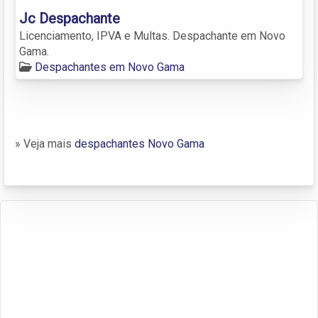
Jc Despachante
Licenciamento, IPVA e Multas. Despachante em Novo
Gama.
Despachantes em Novo Gama
» Veja mais
despachantes Novo Gama