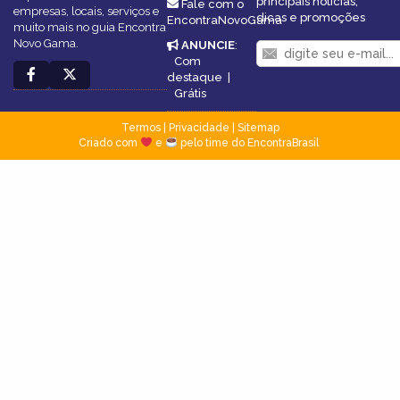
principais notícias,
Fale com o
empresas, locais, serviços e
dicas e promoções
EncontraNovoGama
muito mais no guia Encontra
Novo Gama.
ANUNCIE
:
Com
destaque
|
Grátis
Termos
|
Privacidade
|
Sitemap
Criado com
e
pelo time do EncontraBrasil