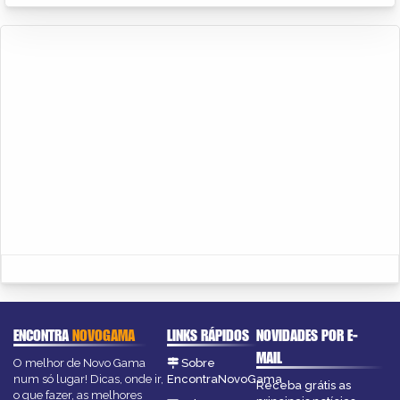
ENCONTRA
NOVOGAMA
LINKS RÁPIDOS
NOVIDADES POR E-
MAIL
O melhor de Novo Gama
Sobre
num só lugar! Dicas, onde ir,
EncontraNovoGama
Receba grátis as
o que fazer, as melhores