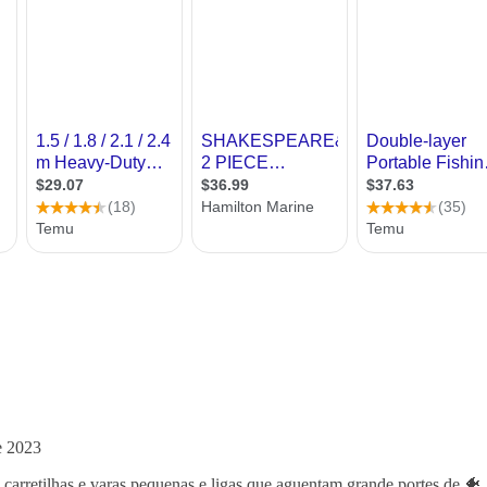
e 2023
 carretilhas e varas pequenas e ligas que aguentam grande portes de 🐠