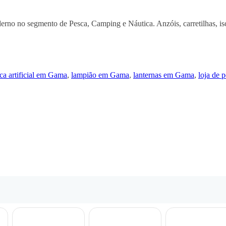
o no segmento de Pesca, Camping e Náutica. Anzóis, carretilhas, iscas 
sca artificial em Gama
,
lampião em Gama
,
lanternas em Gama
,
loja de