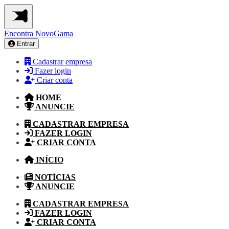
Encontra
NovoGama
Entrar
Cadastrar empresa
Fazer login
Criar conta
HOME
ANUNCIE
CADASTRAR EMPRESA
FAZER LOGIN
CRIAR CONTA
INÍCIO
NOTÍCIAS
ANUNCIE
CADASTRAR EMPRESA
FAZER LOGIN
CRIAR CONTA