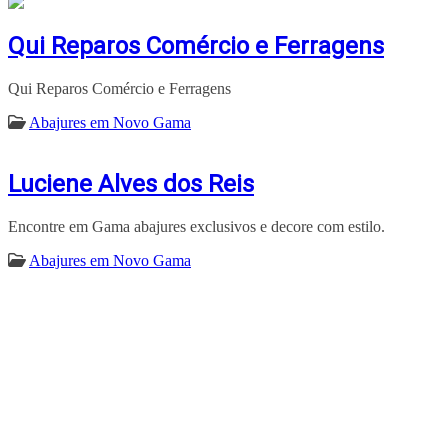
Qui Reparos Comércio e Ferragens
Qui Reparos Comércio e Ferragens
Abajures em Novo Gama
Luciene Alves dos Reis
Encontre em Gama abajures exclusivos e decore com estilo.
Abajures em Novo Gama