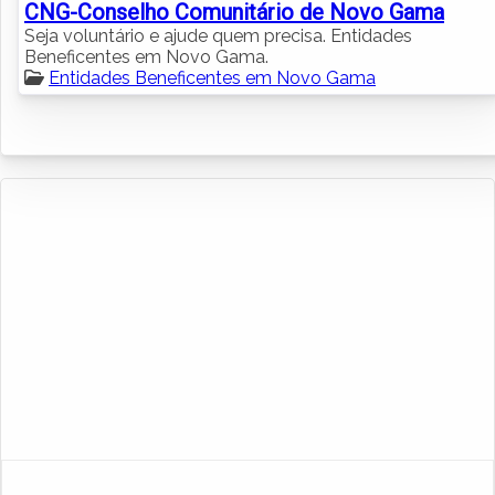
CNG-Conselho Comunitário de Novo Gama
Seja voluntário e ajude quem precisa. Entidades
Beneficentes em Novo Gama.
Entidades Beneficentes em Novo Gama