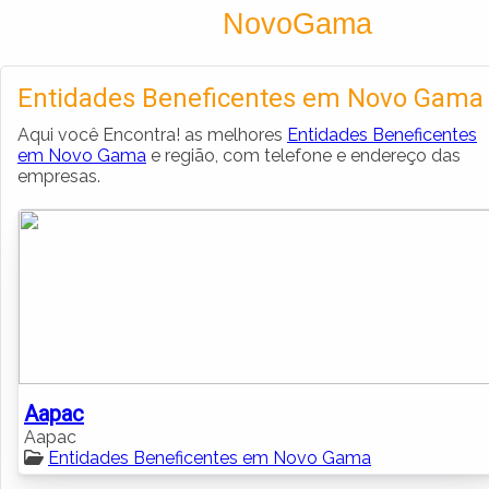
Encontra
NovoGama
Cadastrar empresa
Fazer login
Entidades Beneficentes em Novo Gama
Criar conta
Aqui você Encontra! as melhores
Entidades Beneficentes
em Novo Gama
e região, com telefone e endereço das
empresas.
Aapac
Aapac
Entidades Beneficentes em Novo Gama