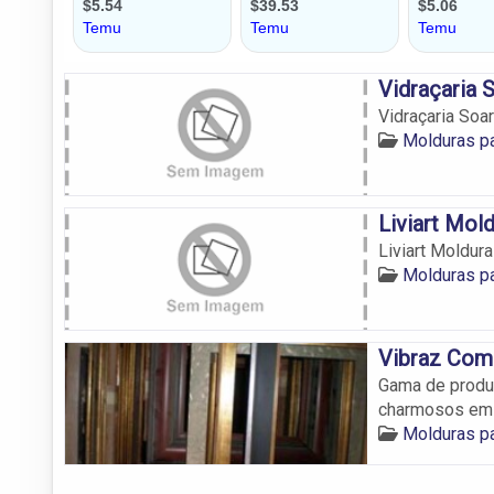
Vidraçaria 
Vidraçaria Soa
Molduras p
Liviart Mol
Liviart Moldur
Molduras p
Vibraz Com
Gama de produt
charmosos em
Molduras p