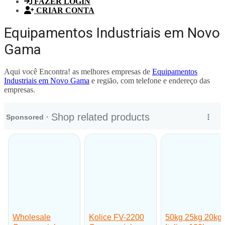
FAZER LOGIN
CRIAR CONTA
Equipamentos Industriais em Novo
Gama
Aqui você Encontra! as melhores empresas de
Equipamentos
Industriais em Novo Gama
e região, com telefone e endereço das
empresas.