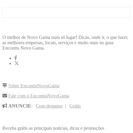
ENCONTRA
NOVOGAMA
O melhor de Novo Gama num só lugar! Dicas, onde ir, o que fazer,
as melhores empresas, locais, serviços e muito mais no guia
Encontra Novo Gama.
LINKS RÁPIDOS
Sobre EncontraNovoGama
Fale com o EncontraNovoGama
ANUNCIE
:
Com destaque
|
Grátis
NOVIDADES POR E-MAIL
Receba grátis as principais notícias, dicas e promoções