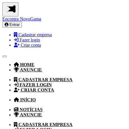
Encontra
NovoGama
Entrar
Cadastrar empresa
Fazer login
Criar conta
HOME
ANUNCIE
CADASTRAR EMPRESA
FAZER LOGIN
CRIAR CONTA
INÍCIO
NOTÍCIAS
ANUNCIE
CADASTRAR EMPRESA