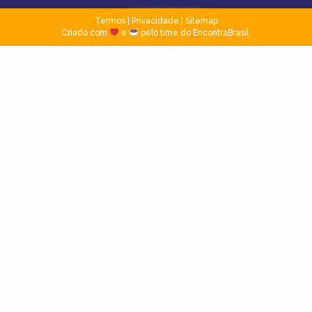
Termos
|
Privacidade
|
Sitemap
Criado com
e
pelo time do EncontraBrasil