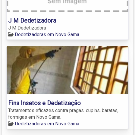
J M Dedetizadora
J M Dedetizadora
Dedetizadoras em Novo Gama
Fins Insetos e Dedetização
Tratamentos eficazes contra pragas. cupins, baratas,
formigas em Novo Gama.
Dedetizadoras em Novo Gama