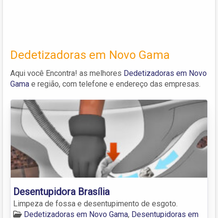
Dedetizadoras em Novo Gama
Aqui você Encontra! as melhores
Dedetizadoras em Novo
Gama
e região, com telefone e endereço das empresas.
Desentupidora Brasília
Limpeza de fossa e desentupimento de esgoto.
Dedetizadoras em Novo Gama
,
Desentupidoras em