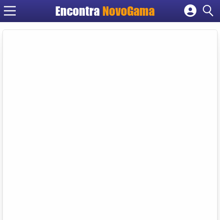
Encontra
NovoGama
Cadastrar empresa
Fazer login
Criar conta