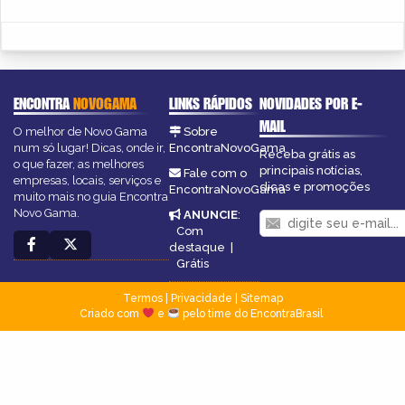
ENCONTRA
NOVOGAMA
LINKS RÁPIDOS
NOVIDADES POR E-
MAIL
O melhor de Novo Gama
Sobre
num só lugar! Dicas, onde ir,
EncontraNovoGama
Receba grátis as
o que fazer, as melhores
principais notícias,
Fale com o
empresas, locais, serviços e
dicas e promoções
EncontraNovoGama
muito mais no guia Encontra
Novo Gama.
ANUNCIE
:
Com
destaque
|
Grátis
Termos
|
Privacidade
|
Sitemap
Criado com
e
pelo time do EncontraBrasil