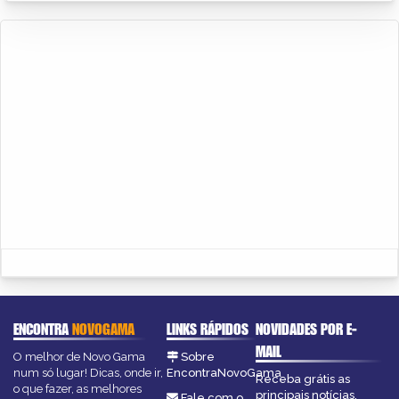
ENCONTRA
NOVOGAMA
LINKS RÁPIDOS
NOVIDADES POR E-
MAIL
O melhor de Novo Gama
Sobre
num só lugar! Dicas, onde ir,
EncontraNovoGama
Receba grátis as
o que fazer, as melhores
principais notícias,
Fale com o