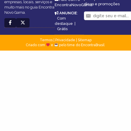
empresas, locais, serviços e
dicas e promoções
EncontraNovoGama
muito mais no guia Encontra
Novo Gama.
ANUNCIE
:
Com
destaque
|
Grátis
Termos
|
Privacidade
|
Sitemap
Criado com
e
pelo time do EncontraBrasil