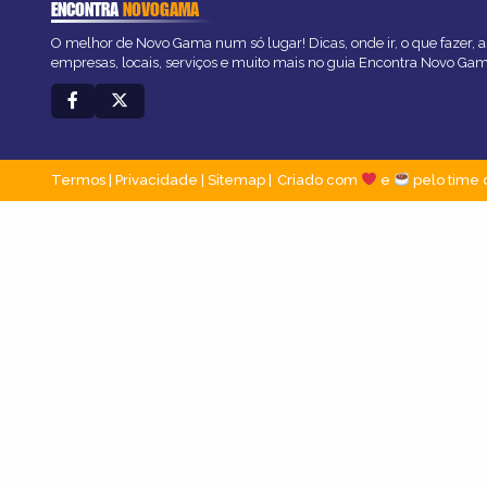
ENCONTRA
NOVOGAMA
O melhor de Novo Gama num só lugar! Dicas, onde ir, o que fazer, 
empresas, locais, serviços e muito mais no guia Encontra Novo Gam
Termos
|
Privacidade
|
Sitemap
Criado com
e
pelo time 