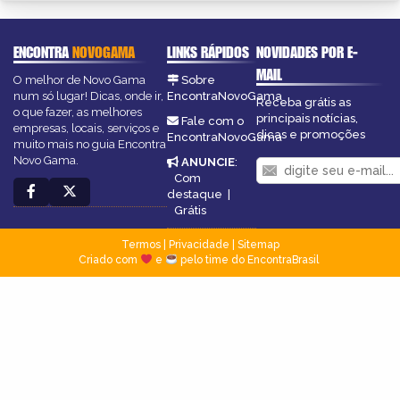
ENCONTRA
NOVOGAMA
LINKS RÁPIDOS
NOVIDADES POR E-
MAIL
O melhor de Novo Gama
Sobre
num só lugar! Dicas, onde ir,
EncontraNovoGama
Receba grátis as
o que fazer, as melhores
principais notícias,
Fale com o
empresas, locais, serviços e
dicas e promoções
EncontraNovoGama
muito mais no guia Encontra
Novo Gama.
ANUNCIE
:
Com
destaque
|
Grátis
Termos
|
Privacidade
|
Sitemap
Criado com
e
pelo time do EncontraBrasil