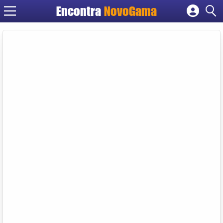
Encontra
NovoGama
Cadastrar empresa
Fazer login
Criar conta