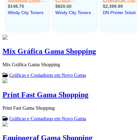
Mix Gráfica Gama Shopping
Mix Gráfica Gama Shopping
Gráficas e Copiadoras em Novo Gama
Print Fast Gama Shopping
Print Fast Gama Shopping
Gráficas e Copiadoras em Novo Gama
Equipograf Gama Shopping