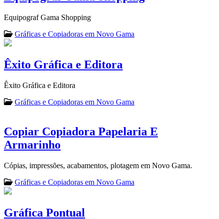
Equipograf Gama Shopping
Gráficas e Copiadoras em Novo Gama
Êxito Gráfica e Editora
Êxito Gráfica e Editora
Gráficas e Copiadoras em Novo Gama
Copiar Copiadora Papelaria E
Armarinho
Cópias, impressões, acabamentos, plotagem em Novo Gama.
Gráficas e Copiadoras em Novo Gama
Gráfica Pontual