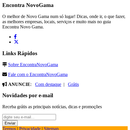
Encontra
NovoGama
O melhor de Novo Gama num só lugar! Dicas, onde ir, o que fazer,
as melhores empresas, locais, serviços e muito mais no guia
Encontra Novo Gama.
Links Rápidos
Sobre EncontraNovoGama
Fale com o EncontraNovoGama
ANUNCIE
:
Com destaque
|
Grátis
Novidades por e-mail
Receba grátis as principais notícias, dicas e promoções
Termos
|
Privacidade
|
Sitemap