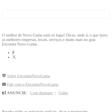
ENCONTRA
NOVOGAMA
O melhor de Novo Gama num só lugar! Dicas, onde ir, o que fazer,
as melhores empresas, locais, serviços e muito mais no guia
Encontra Novo Gama.
LINKS RÁPIDOS
Sobre EncontraNovoGama
Fale com o EncontraNovoGama
ANUNCIE
:
Com destaque
|
Grátis
NOVIDADES POR E-MAIL
Receba grátis as principais notícias, dicas e promoções