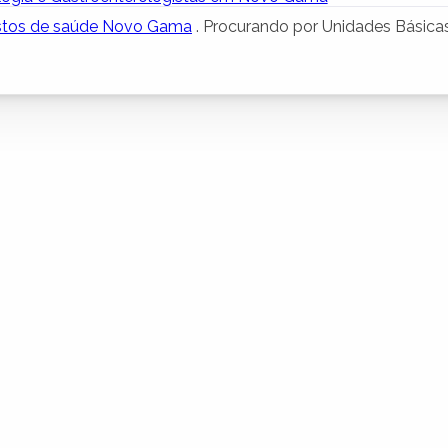
stos de saúde Novo Gama
. Procurando por Unidades Básica