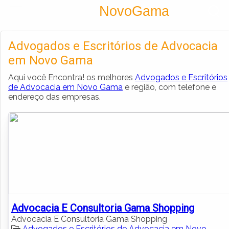
Encontra
NovoGama
Cadastrar empresa
Fazer login
Advogados e Escritórios de Advocacia
Criar conta
em Novo Gama
Aqui você Encontra! os melhores
Advogados e Escritórios
de Advocacia em Novo Gama
e região, com telefone e
endereço das empresas.
Advocacia E Consultoria Gama Shopping
Advocacia E Consultoria Gama Shopping
Advogados e Escritórios de Advocacia em Novo