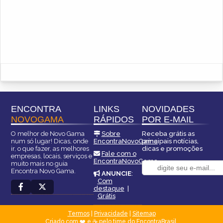
ENCONTRA
LINKS
NOVIDADES
NOVOGAMA
RÁPIDOS
POR E-MAIL
O melhor de Novo Gama
Sobre
Receba grátis as
num só lugar! Dicas, onde
EncontraNovoGama
principais notícias,
ir, o que fazer, as melhores
dicas e promoções
Fale com o
empresas, locais, serviços e
EncontraNovoGama
muito mais no guia
Encontra Novo Gama.
ANUNCIE
:
Com
destaque
|
Grátis
Termos
|
Privacidade
|
Sitemap
Criado com ❤️ e ☕ pelo time do EncontraBrasil