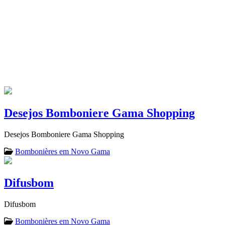
Desejos Bomboniere Gama Shopping
Desejos Bomboniere Gama Shopping
Bombonières em Novo Gama
Difusbom
Difusbom
Bombonières em Novo Gama