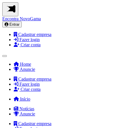
Encontra
NovoGama
Entrar
Cadastrar empresa
Fazer login
Criar conta
Home
Anuncie
Cadastrar empresa
Fazer login
Criar conta
Início
Notícias
Anuncie
Cadastrar empresa