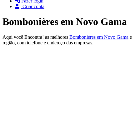
Fazer login
Criar conta
Bombonières em Novo Gama
Aqui você Encontra! as melhores
Bombonières em Novo Gama
e
região, com telefone e endereço das empresas.