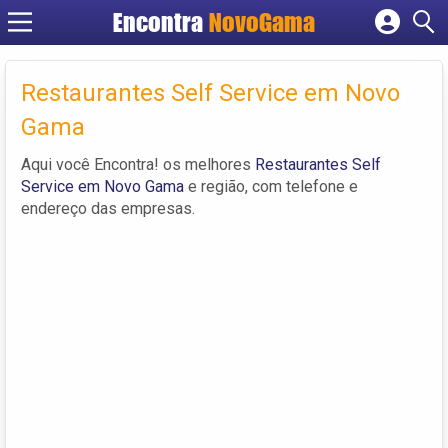
Encontra
NovoGama
Cadastrar empresa
Fazer login
Restaurantes Self Service em Novo
Criar conta
Gama
Aqui você Encontra! os melhores
Restaurantes Self
Service em Novo Gama
e região, com telefone e
endereço das empresas.