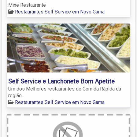
Mine Restaurante
Restaurantes Self Service em Novo Gama
Self Service e Lanchonete Bom Apetite
Um dos Melhores restaurantes de Comida Rápida da
região.
Restaurantes Self Service em Novo Gama