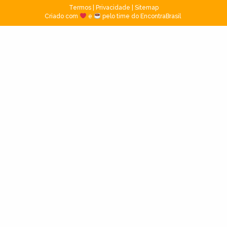
Termos
|
Privacidade
|
Sitemap
Criado com
e
pelo time do EncontraBrasil