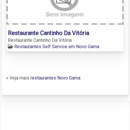
Restaurante Cantinho Da Vitória
Restaurante Cantinho Da Vitória
Restaurantes Self Service em Novo Gama
» Veja mais
restaurantes Novo Gama