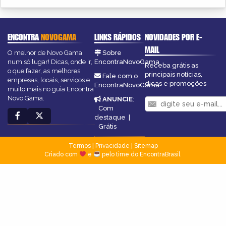
ENCONTRA
NOVOGAMA
LINKS RÁPIDOS
NOVIDADES POR E-
MAIL
O melhor de Novo Gama
Sobre
num só lugar! Dicas, onde ir,
EncontraNovoGama
Receba grátis as
o que fazer, as melhores
principais notícias,
Fale com o
empresas, locais, serviços e
dicas e promoções
EncontraNovoGama
muito mais no guia Encontra
Novo Gama.
ANUNCIE
:
Com
destaque
|
Grátis
Termos
|
Privacidade
|
Sitemap
Criado com
e
pelo time do EncontraBrasil