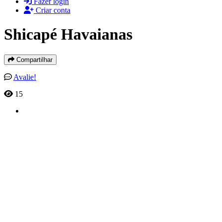
Fazer login
Criar conta
Shicapé Havaianas
Compartilhar
Avalie!
15