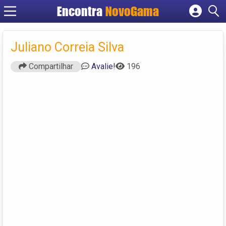
Encontra
NovoGama
Cadastrar empresa
Fazer login
Juliano Correia Silva
Criar conta
Compartilhar
Avalie!
196