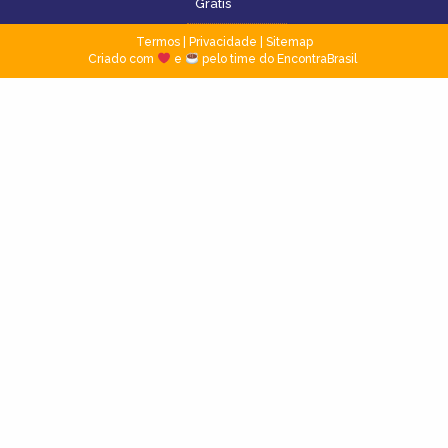
Grátis
Termos
|
Privacidade
|
Sitemap
Criado com
e
pelo time do EncontraBrasil