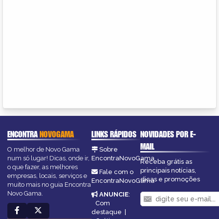
ENCONTRA
NOVOGAMA
LINKS RÁPIDOS
NOVIDADES POR E-
MAIL
O melhor de Novo Gama
Sobre
num só lugar! Dicas, onde ir,
EncontraNovoGama
Receba grátis as
o que fazer, as melhores
principais notícias,
Fale com o
empresas, locais, serviços e
dicas e promoções
EncontraNovoGama
muito mais no guia Encontra
Novo Gama.
ANUNCIE
:
Com
destaque
|