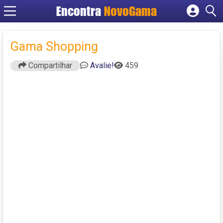
Encontra
NovoGama
Cadastrar empresa
Fazer login
Gama Shopping
Criar conta
Compartilhar
Avalie!
459