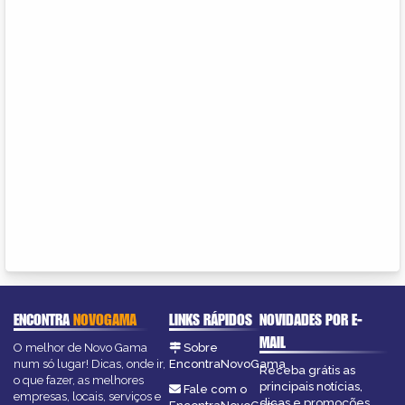
ENCONTRA
NOVOGAMA
LINKS RÁPIDOS
NOVIDADES POR E-
MAIL
O melhor de Novo Gama
Sobre
num só lugar! Dicas, onde ir,
EncontraNovoGama
Receba grátis as
o que fazer, as melhores
principais notícias,
Fale com o
empresas, locais, serviços e
dicas e promoções