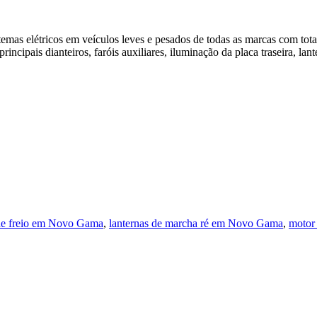
s elétricos em veículos leves e pesados de todas as marcas com total 
incipais dianteiros, faróis auxiliares, iluminação da placa traseira, lante
 de freio em Novo Gama
,
lanternas de marcha ré em Novo Gama
,
motor