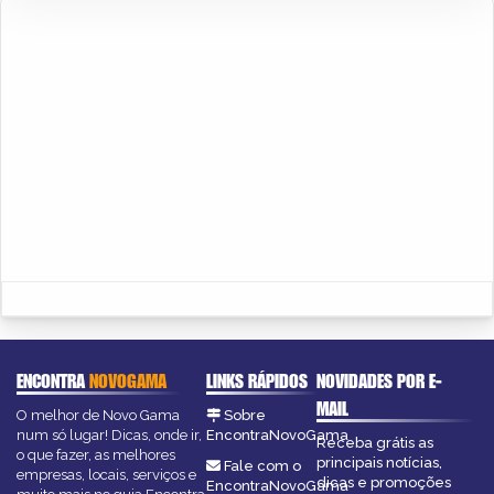
ENCONTRA
NOVOGAMA
LINKS RÁPIDOS
NOVIDADES POR E-
MAIL
O melhor de Novo Gama
Sobre
num só lugar! Dicas, onde ir,
EncontraNovoGama
Receba grátis as
o que fazer, as melhores
principais notícias,
Fale com o
empresas, locais, serviços e
dicas e promoções
EncontraNovoGama