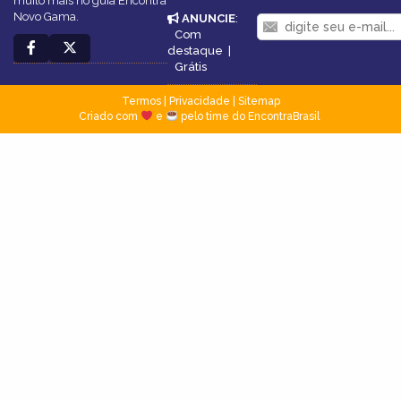
muito mais no guia Encontra
Novo Gama.
ANUNCIE
:
Com
destaque
|
Grátis
Termos
|
Privacidade
|
Sitemap
Criado com
e
pelo time do EncontraBrasil