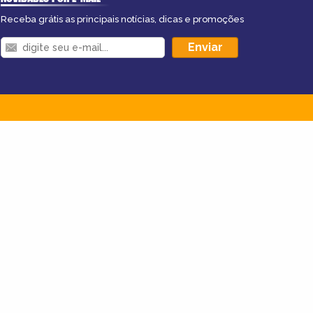
Receba grátis as principais notícias, dicas e promoções