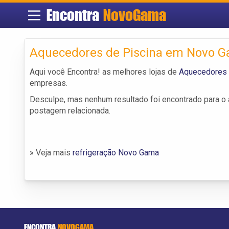
Encontra
NovoGama
Aquecedores de Piscina em Novo 
Aqui você Encontra! as melhores lojas de
Aquecedores 
empresas.
Desculpe, mas nenhum resultado foi encontrado para o a
postagem relacionada.
» Veja mais
refrigeração Novo Gama
ENCONTRA
NOVOGAMA