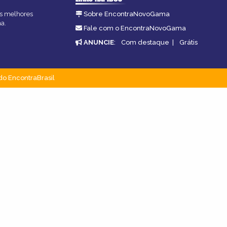
as melhores
Sobre EncontraNovoGama
a.
Fale com o EncontraNovoGama
ANUNCIE
:
Com destaque
|
Grátis
do EncontraBrasil